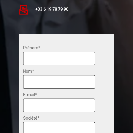
+33 6 19 78 79 90
Prénom*
Nom*
E-mail*
Société*