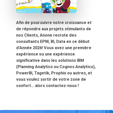
Notre expertise
Afin
de
poursuivre
notre
croissance
et
Nos clients
de
répondre
aux
projets
stimulants
de
Partenaires
nos
Clients,
Anone
recrute
des
consultants
EPM,
BI,
Data
en
ce
début
Formation
d'Année
2026! Vous
avez
une
première
Carrières
expérience
ou
une
expérience
significative
dans
les
solutions
IBM
Actualités
(Planning
Analytics
ou
Cognos
Analytics),
CONTACTEZ-NOUS
PowerBI,
Tagetik,
Prophix
ou
autres,
et
vous
voulez
sortir
de
votre
zone
de
ESSAI GRATUIT
confort...
alors
contactez-nous
!