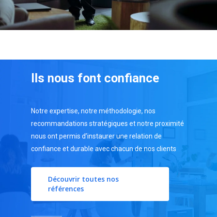
Ils
nous
font
confiance
Notre expertise, notre méthodologie, nos
recommandations stratégiques et notre proximité
nous ont permis d’instaurer une relation de
confiance et durable avec chacun de nos clients
Découvrir toutes nos
références