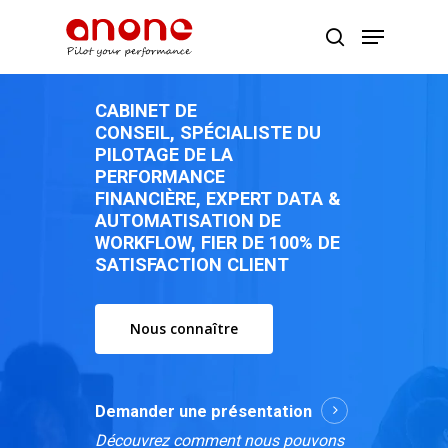
CABINET
DE
Appuyer Entrée ou ESC pour fermer
CONSEIL, SPÉCIALISTE
DU
PILOTAGE
DE
LA
PERFORMANCE
FINANCIÈRE, EXPERT
DATA
&
AUTOMATISATION
DE
WORKFLOW, FIER
DE
100%
DE
SATISFACTION
CLIENT
Nous connaître
Demander une présentation
Découvrez comment nous pouvons